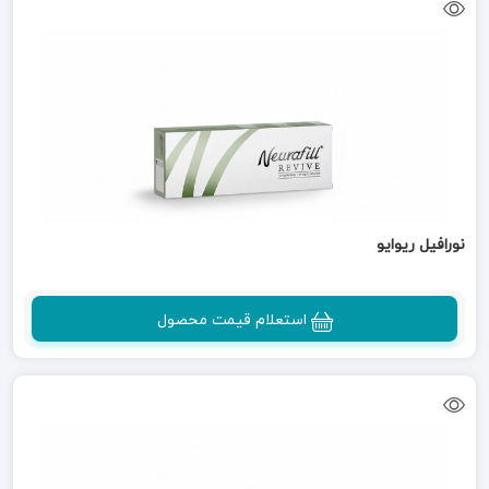
نورافیل ریوایو
استعلام قیمت محصول