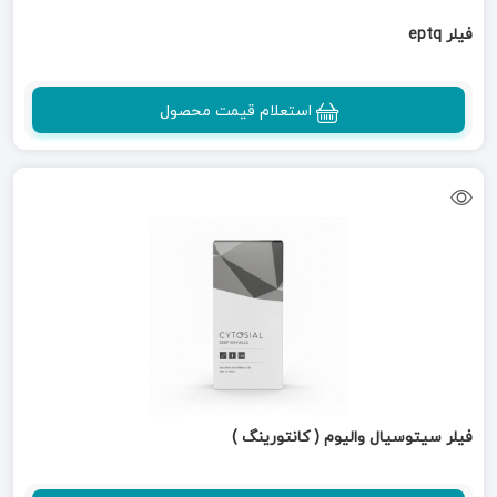
فیلر eptq
استعلام قیمت محصول
فیلر سیتوسیال والیوم ( کانتورینگ )