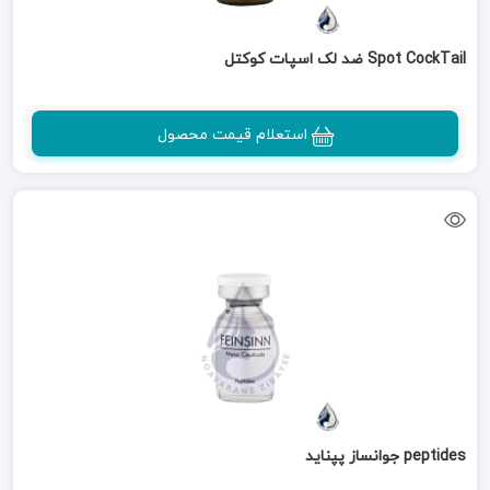
Spot CockTail ضد لک اسپات کوکتل
استعلام قیمت محصول
peptides جوانساز پپناید