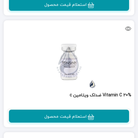
استعلام قیمت محصول
Vitamin C 20% ضدلک ویتامین c
استعلام قیمت محصول