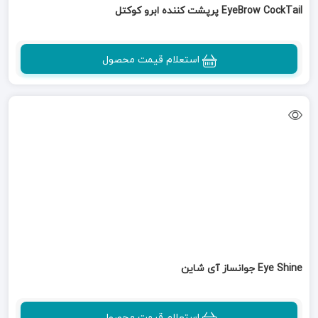
EyeBrow CockTail پرپشت کننده ابرو کوکتل
استعلام قیمت محصول
Eye Shine جوانساز آی شاین
استعلام قیمت محصول