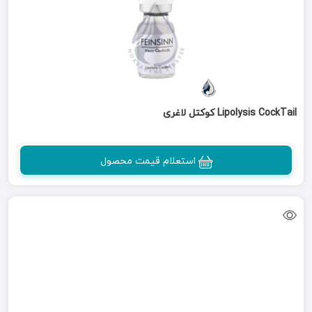
Lipolysis CockTail کوکتل لاغری
استعلام قیمت محصول