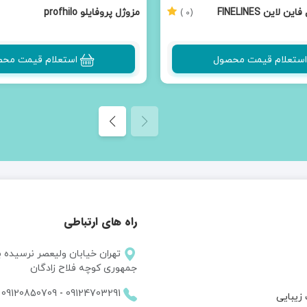
لاین FINELINES
مزوژل پروفایلو profhilo
(0 )
استعلام قیمت محصول
استعلام قیمت مح
راه های ارتباطی
تهران خیابان ولیعصر نرسیده ب
جمهوری کوچه فلاح زادگان
09120850709
-
09124703291
زیبایی