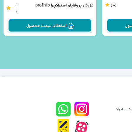
مزوژل پروفایلو استراکچرا profhilo
(0
(0 )
)
structura
صول
استعلام قیمت محصول
ه سه راه