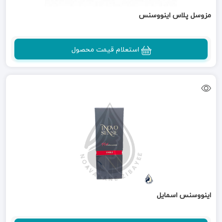
مزوسل پلاس اینووسنس
استعلام قیمت محصول
اینووسنس اسمایل