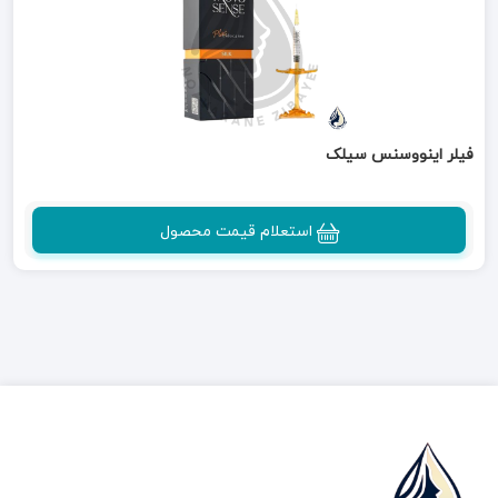
فیلر اینووسنس سیلک
استعلام قیمت محصول